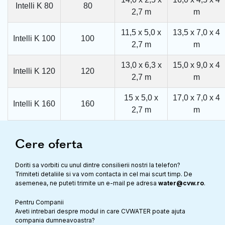
Intelli K 80
80
2,7 m
m
11,5 x 5,0 x
13,5 x 7,0 x 4
Intelli K 100
100
2,7 m
m
13,0 x 6,3 x
15,0 x 9,0 x 4
Intelli K 120
120
2,7 m
m
15 x 5,0 x
17,0 x 7,0 x 4
Intelli K 160
160
2,7 m
m
Cere oferta
Doriti sa vorbiti cu unul dintre consilierii nostri la telefon?
Trimiteti detaliile si va vom contacta in cel mai scurt timp. De
asemenea, ne puteti trimite un e-mail pe adresa
water@cvw.ro
.
Pentru Companii
Aveti intrebari despre modul in care CVWATER poate ajuta
compania dumneavoastra?