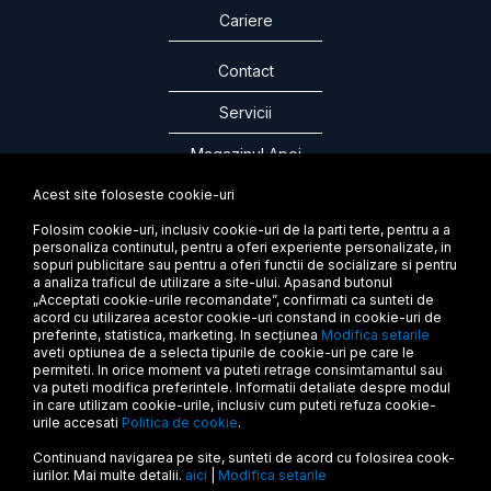
Cariere
Contact
Servicii
Magazinul Apei
Acest site foloseste cookie-uri
Folosim cookie-uri, inclusiv cookie-uri de la parti terte, pentru a a
ABONEAZA-TE LA NEWSLETTER
personaliza continutul, pentru a oferi experiente personalizate, in
sopuri publicitare sau pentru a oferi functii de socializare si pentru
a analiza traficul de utilizare a site-ului. Apasand butonul
„Acceptati cookie-urile recomandate”, confirmati ca sunteti de
acord cu utilizarea acestor cookie-uri constand in cookie-uri de
preferinte, statistica, marketing. In secțiunea
Modifica setarile
aveti optiunea de a selecta tipurile de cookie-uri pe care le
permiteti. In orice moment va puteti retrage consimtamantul sau
va puteti modifica preferintele. Informatii detaliate despre modul
in care utilizam cookie-urile, inclusiv cum puteti refuza cookie-
urile accesati
Politica de cookie
.
Termeni si conditii
Continuand navigarea pe site, sunteti de acord cu folosirea cook-
Politica de confidentialitate
iurilor. Mai multe detalii.
aici
|
Modifica setarile