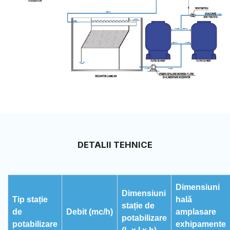
DETALII TEHNICE
Dimensiuni
Dimensiuni
Tip stație
hală
stație de
de
Debit (mc/h)
amplasare
potabilizare
potabilizare
exhipamente