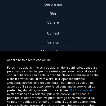
Despre noi
Stiri
Cariere
Contact
Servicii
Magazinul Apei
Acest site foloseste cookie-uri
Folosim cookie-uri, inclusiv cookie-uri de la parti terte, pentru a a
personaliza continutul, pentru a oferi experiente personalizate, in
ABONEAZA-TE LA NEWSLETTER
sopuri publicitare sau pentru a oferi functii de socializare si pentru
a analiza traficul de utilizare a site-ului. Apasand butonul
„Acceptati cookie-urile recomandate”, confirmati ca sunteti de
acord cu utilizarea acestor cookie-uri constand in cookie-uri de
preferinte, statistica, marketing. In secțiunea
Modifica setarile
aveti optiunea de a selecta tipurile de cookie-uri pe care le
permiteti. In orice moment va puteti retrage consimtamantul sau
va puteti modifica preferintele. Informatii detaliate despre modul
in care utilizam cookie-urile, inclusiv cum puteti refuza cookie-