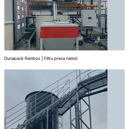
Dunapack Rambox | Filtru presa namol