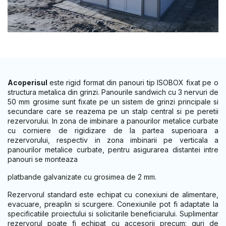
Acoperisul
este rigid format din panouri tip ISOBOX fixat pe o
structura metalica din grinzi. Panourile sandwich cu 3 nervuri de
50 mm grosime sunt fixate pe un sistem de grinzi principale si
secundare care se reazema pe un stalp central si pe peretii
rezervorului. In zona de imbinare a panourilor metalice curbate
cu corniere de rigidizare de la partea superioara a
rezervorului, respectiv in zona imbinarii pe verticala a
panourilor metalice curbate, pentru asigurarea distantei intre
panouri se monteaza
platbande galvanizate cu grosimea de 2 mm.
Rezervorul standard este echipat cu conexiuni de alimentare,
evacuare, preaplin si scurgere. Conexiunile pot fi adaptate la
specificatiile proiectului si solicitarile beneficiarului. Suplimentar
rezervorul poate fi echipat cu accesorii precum: guri de