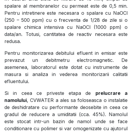
spalare al membranelor cu permeat este de 0,5 min.
Pentru intretinere este necesara o spalare cu NaOCl
(250 – 500 ppm) cu o frecventa de 1/28 de zile si o
spalare chimica intensiva cu NaOCl (1000 ppm) o
data/an. Totusi, cantitatea de reactiv necesara este
redusa.
Pentru monitorizarea debitului efluent in emisar este
prevazut un debitmetru electromagnetic. De
asemenea, laboratorul este dotat cu instrumente de
masura si analiza in vederea monitorizarii calitatii
efluentului.
Si in ceea ce priveste etapa de
prelucrare a
namolului
, CVWATER a ales sa foloseasca o instalatie
de deshidratare cu performante deosebite in ceea ce
gradul de reducere a umiditatii (cca. 45%). Namolul
este stocat intr-un bazin de namol unde se face
conditionare cu polimer si var omogenizate cu ajutorul