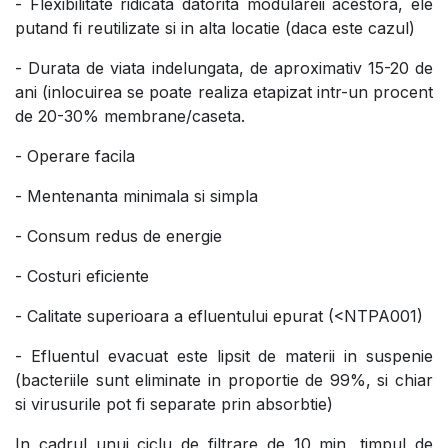
- Flexibilitate ridicata datorita modulareii acestora, ele
putand fi reutilizate si in alta locatie (daca este cazul)
- Durata de viata indelungata, de aproximativ 15-20 de
ani (inlocuirea se poate realiza etapizat intr-un procent
de 20-30% membrane/caseta.
- Operare facila
- Mentenanta minimala si simpla
- Consum redus de energie
- Costuri eficiente
- Calitate superioara a efluentului epurat (<NTPA001)
- Efluentul evacuat este lipsit de materii in suspenie
(bacteriile sunt eliminate in proportie de 99%, si chiar
si virusurile pot fi separate prin absorbtie)
In cadrul unui ciclu de filtrare de 10 min, timpul de