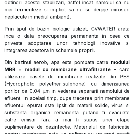
obtinerii acestei stabilizari, astfel incat namolul sa nu
mai fermenteze si implicit sa nu se degaje mirosuri
neplacute in mediul ambiant).
Prin tipul de bazin biologic utilizat, CVWATER arata
inca o data preocuparea permanenta in ceea ce
priveste adoptarea unor tehnologii inovative si
integrarea acestora in schemele proprii.
Din bazinul aerob, apa este pompata catre
modulul
MBR
=
modul cu membrane ultrafiltrante
– care
utilizeaza casete de membrane realizate din PES
(Hydropholic polyether-sulphone) cu dimensiunea
porilor de 0,04 µm in vederea separarii namolului de
efluent. In acelasi timp, dupa trecerea prin membrane
efluentul epurat este lipsit de materii solide, virusi si
substanta organica remanenta putand fi evacuate
catre emisar fara a mai fi supus unei etape
suplimentare de dezinfectie. Materialul de fabricatie
pentru membrane este un polimer cu un grad sporit