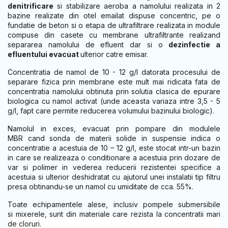
denitrificare
si stabilizare aeroba a namolului realizata in 2
bazine realizate din otel emailat dispuse concentric, pe o
fundatie de beton si o etapa de ultrafiltrare realizata in module
compuse din casete cu membrane ultrafiltrante realizand
separarea namolului de efluent dar si o
dezinfectie a
efluentului evacuat
ulterior catre emisar.
Concentratia de namol de 10 - 12 g/l datorata procesului de
separare fizica prin membrane este mult mai ridicata fata de
concentratia namolului obtinuta prin solutia clasica de epurare
biologica cu namol activat (unde aceasta variaza intre 3,5 - 5
g/l, fapt care permite reducerea volumului bazinului biologic).
Namolul in exces, evacuat prin pompare din modulele
MBR cand sonda de materii solide in suspensie indica o
concentratie a acestuia de 10 – 12 g/l, este stocat intr-un bazin
in care se realizeaza o conditionare a acestuia prin dozare de
var si polimer in vederea reducerii rezistentei specifice a
acestuia si ulterior deshidratat cu ajutorul unei instalatii tip filtru
presa obtinandu-se un namol cu umiditate de cca. 55%.
Toate echipamentele alese, inclusiv pompele submersibile
si mixerele, sunt din materiale care rezista la concentratii mari
de cloruri.