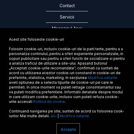
Contact
Servicii
Magazinul Apei
Acest site foloseste cookie-uri
Folosim cookie-uri, inclusiv cookie-uri de la parti terte, pentru a a
ABONEAZA-TE LA NEWSLETTER
personaliza continutul, pentru a oferi experiente personalizate, in
sopuri publicitare sau pentru a oferi functii de socializare si pentru
a analiza traficul de utilizare a site-ului. Apasand butonul
„Acceptati cookie-urile recomandate”, confirmati ca sunteti de
acord cu utilizarea acestor cookie-uri constand in cookie-uri de
preferinte, statistica, marketing. In secțiunea
Modifica setarile
aveti optiunea de a selecta tipurile de cookie-uri pe care le
permiteti. In orice moment va puteti retrage consimtamantul sau
va puteti modifica preferintele. Informatii detaliate despre modul
in care utilizam cookie-urile, inclusiv cum puteti refuza cookie-
urile accesati
Politica de cookie
.
Termeni si conditii
Continuand navigarea pe site, sunteti de acord cu folosirea cook-
Politica de confidentialitate
iurilor. Mai multe detalii.
aici
|
Modifica setarile
ANPC
Accepta