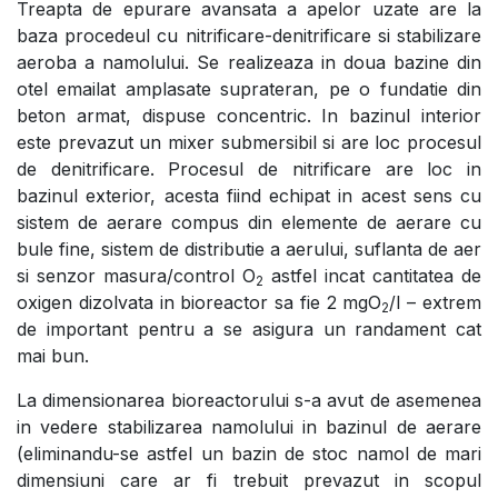
Treapta de epurare avansata a apelor uzate are la
baza procedeul cu nitrificare-denitrificare si stabilizare
aeroba a namolului. Se realizeaza in doua bazine din
otel emailat amplasate suprateran, pe o fundatie din
beton armat, dispuse concentric. In bazinul interior
este prevazut un mixer submersibil si are loc procesul
de denitrificare. Procesul de nitrificare are loc in
bazinul exterior, acesta fiind echipat in acest sens cu
sistem de aerare compus din elemente de aerare cu
bule fine, sistem de distributie a aerului, suflanta de aer
si senzor masura/control O
astfel incat cantitatea de
2
oxigen dizolvata in bioreactor sa fie 2 mgO
/l – extrem
2
de important pentru a se asigura un randament cat
mai bun.
La dimensionarea bioreactorului s-a avut de asemenea
in vedere stabilizarea namolului in bazinul de aerare
(eliminandu-se astfel un bazin de stoc namol de mari
dimensiuni care ar fi trebuit prevazut in scopul