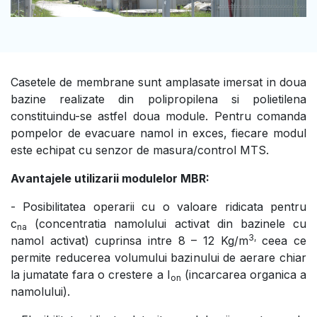
Casetele de membrane sunt amplasate imersat in doua
bazine realizate din polipropilena si polietilena
constituindu-se astfel doua module. Pentru comanda
pompelor de evacuare namol in exces, fiecare modul
este echipat cu senzor de masura/control MTS.
Avantajele utilizarii modulelor MBR:
- Posibilitatea operarii cu o valoare ridicata pentru
c
(concentratia namolului activat din bazinele cu
na
3,
namol activat) cuprinsa intre 8 – 12 Kg/m
ceea ce
permite reducerea volumului bazinului de aerare chiar
la jumatate fara o crestere a I
(incarcarea organica a
on
namolului).